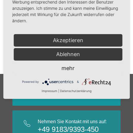
Werbung entsprechend den Interessen der Benutzer
zur Online-Streitbeilegung (OS) bereit:
anzuzeigen. Ich stimme zu und kann meine Einwilligung
https://ec.europa.eu/consumers/odr/
.
jederzeit mit Wirkung für die Zukunft widerrufen oder
Unsere E-Mail-Adresse finden Sie oben im
ändern.
Impressum.
Verbraucher­streit­beilegung/Universal­
Akzeptieren
schlichtungs­stelle
Wir sind nicht bereit oder verpflichtet, an
Ablehnen
Streitbeilegungsverfahren vor einer
Verbraucherschlichtungsstelle teilzunehmen.
mehr
Powered by
&
So finden Sie zu uns:
Google Maps
Impressum
|
Datenschutzerklärung
Nehmen Sie Kontakt mit uns auf:
+49 9183/9393-450