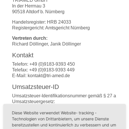
TRIAMED GmbH
In der Herrnau 3
90518 Altdorf b. Nürnberg
Handelsregister: HRB 24033
Registergericht: Amtsgericht Nürnberg
Vertreten durch:
Richard Döllinger, Janik Döllinger
Kontakt
Telefon: +49 (0)9183-9393 450
Telefax: +49 (0)9183-9393 449
E-Mail: kontakt@tri-amed.de
Umsatzsteuer-ID
Umsatzsteuer-Identifikationsnummer gemäß § 27 a
Umsatzsteuergesetz:
DE258114223
Diese Website verwendet Website- tracking -
EU-Streitschlichtung
Technologien von Drittanbietern, um unsere Dienste
bereitzustellen und kontinuierlich zu verbessern und um
Die Europäische Kommission stellt eine Plattform