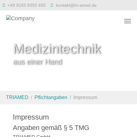
Zum Hauptinhalt springen
+49 9183 9393 450
kontakt@tri-amed.de
Medizintechnik
aus einer Hand
Sie sind hier:
TRIAMED
Pflichtangaben
Impressum
Impressum
Angaben gemäß § 5 TMG