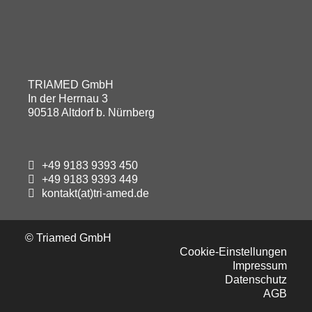
TRIAMED GmbH
In der Herrnau 3
90518 Altdorf b. Nürnberg
+49 9183 9393 450
+49 9183 9393 449
kontakt(at)tri-amed.de
© Triamed GmbH
Cookie-Einstellungen
Impressum
Datenschutz
AGB