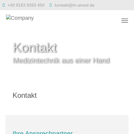
Zum Hauptinhalt springen
+49 9183 9393 450
kontakt@tri-amed.de
Kontakt
Medizintechnik aus einer Hand
Kontakt
Ihre Ansprechpartner