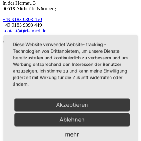
In der Herrnau 3
90518 Altdorf b. Nürnberg
+49 9183 9393 450
+49 9183 9393 449
kontakt(at)tri-amed.de
© Triamed GmbH
Diese Website verwendet Website- tracking -
Technologien von Drittanbietern, um unsere Dienste
Cookie-Einstellungen
bereitzustellen und kontinuierlich zu verbessern und um
Impressum
Datenschutz
Werbung entsprechend den Interessen der Benutzer
AGB
anzuzeigen. Ich stimme zu und kann meine Einwilligung
jederzeit mit Wirkung für die Zukunft widerrufen oder
ändern.
Akzeptieren
Ablehnen
mehr