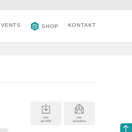
EVENTS
KONTAKT
SHOP
Info
Info
als PDF
anfordern