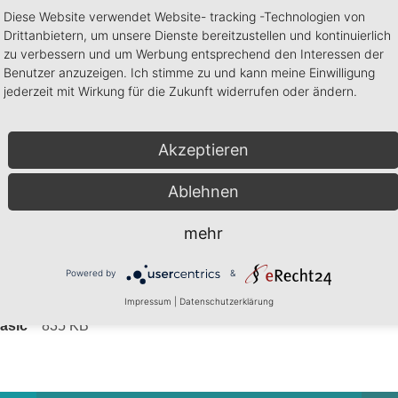
Diese Website verwendet Website- tracking -Technologien von
Drittanbietern, um unsere Dienste bereitzustellen und kontinuierlich
ervalle
zu verbessern und um Werbung entsprechend den Interessen der
Benutzer anzuzeigen. Ich stimme zu und kann meine Einwilligung
 Rekorders
jederzeit mit Wirkung für die Zukunft widerrufen oder ändern.
Einlesen der Aufnahme
tivität und Körperlage
Akzeptieren
z. B. 3-Kanal-EKG oder PTT-Sensor)
Ablehnen
mehr
Powered by
&
Impressum
|
Datenschutzerklärung
asic
835 KB