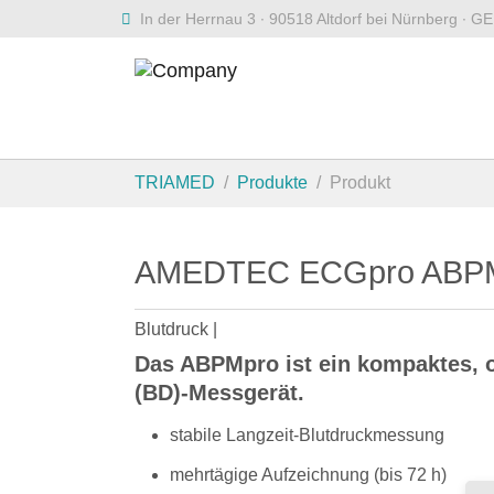
Zum Hauptinhalt springen
In der Herrnau 3 ∙ 90518 Altdorf bei Nürnberg ∙
Sie sind hier:
TRIAMED
Produkte
Produkt
AMEDTEC ECGpro ABPM
Blutdruck |
Das ABPMpro ist ein kompaktes, o
(BD)-Messgerät.
stabile Langzeit-Blutdruckmessung
mehrtägige Aufzeichnung (bis 72 h)